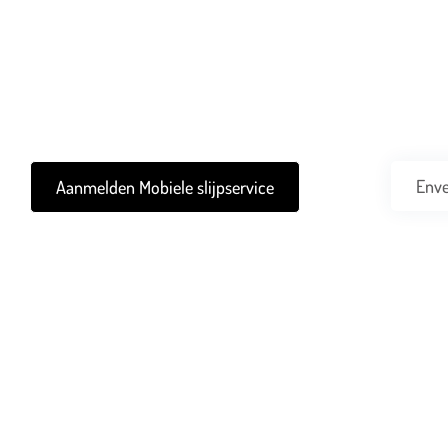
Wij komen in elke pro
Wij zorgen ervoor dat jij jouw werk scherp uit kunt blijven uitvo
Enve
Aanmelden Mobiele slijpservice