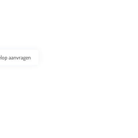
vincie!
eren terwijl wij jouw schaar op locatie slijpen.
lop aanvragen